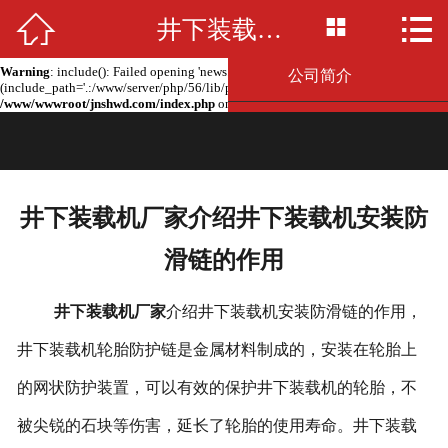



Warning
: include(news.php): failed to open stream: No such file or directory in
井下装载机厂家介绍井下装载机安装防滑链的作用
网站首页

/www/wwwroot/jnshwd.com/index.php
on line
2
Warning
: include(): Failed opening 'news.php' for inclusion
公司简介
(include_path='.:/www/server/php/56/lib/php') in
/www/wwwroot/jnshwd.com/index.php
on line
2
产品展示
新闻资讯
井下装载机厂家介绍井下装载机安装防
留言板
滑链的作用
联系我们
井下装载机厂家
介绍井下装载机安装防滑链的作用，
厂房场景
井下装载机轮胎防护链是金属材料制成的，安装在轮胎上
的网状防护装置，可以有效的保护井下装载机的轮胎，不
被尖锐的石块等伤害，延长了轮胎的使用寿命。井下装载