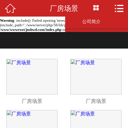



Warning
: include(news.php): failed to open stream: No such file or directory in
厂房场景
网站首页

/www/wwwroot/jnshwd.com/index.php
on line
2
Warning
: include(): Failed opening 'news.php' for inclusion
公司简介
(include_path='.:/www/server/php/56/lib/php') in
/www/wwwroot/jnshwd.com/index.php
on line
2
产品展示
新闻资讯
留言板
联系我们
厂房场景
厂房场景
厂房场景