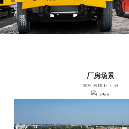
厂房场景
2025-08-09 15:04:59