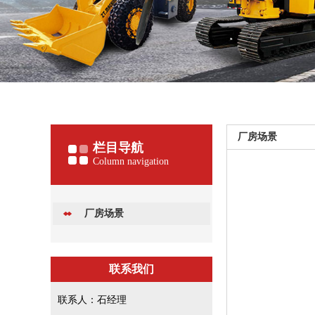
厂房场景
栏目导航
Column navigation
厂房场景
联系我们
联系人：石经理