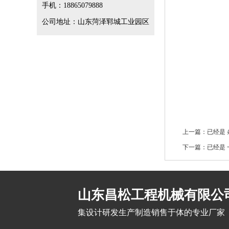
手机：18865079888
公司地址：山东菏泽郓城工业园区
上一篇：已经是 
下一篇：已经是 
山东昌松工程机械有限公
集设计研发生产制造销售于体的专业厂家