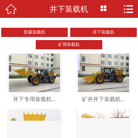



井下装载机
网站首页

公司简介
防爆装载机
井下装载机
产品展示
矿用装载机
新闻资讯
留言板
联系我们
井下专用装载机...
矿井井下装载机...
厂房场景