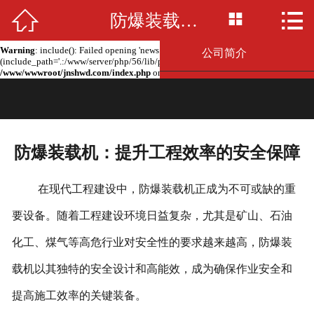



Warning
: include(news.php): failed to open stream: No such file or directory in
防爆装载机：提升工程效率的安全保障
网站首页

/www/wwwroot/jnshwd.com/index.php
on line
2
Warning
: include(): Failed opening 'news.php' for inclusion
公司简介
(include_path='.:/www/server/php/56/lib/php') in
/www/wwwroot/jnshwd.com/index.php
on line
2
产品展示
新闻资讯
防爆装载机：提升工程效率的安全保障
留言板
在现代工程建设中，防爆装载机正成为不可或缺的重
联系我们
要设备。随着工程建设环境日益复杂，尤其是矿山、石油
厂房场景
化工、煤气等高危行业对安全性的要求越来越高，防爆装
载机以其独特的安全设计和高能效，成为确保作业安全和
提高施工效率的关键装备。