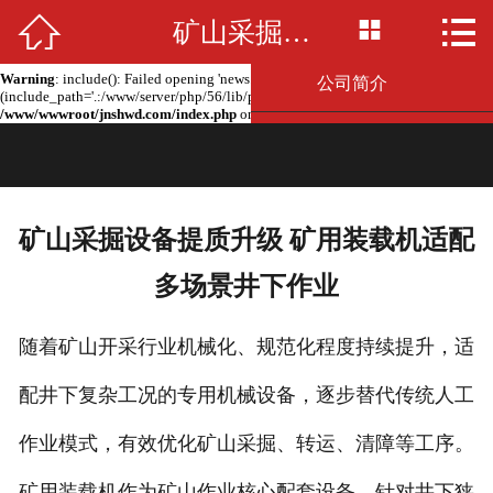



Warning
: include(news.php): failed to open stream: No such file or directory in
矿山采掘设备提质升级 矿用装载机适配多场景井下作业
网站首页

/www/wwwroot/jnshwd.com/index.php
on line
2
Warning
: include(): Failed opening 'news.php' for inclusion
公司简介
(include_path='.:/www/server/php/56/lib/php') in
/www/wwwroot/jnshwd.com/index.php
on line
2
产品展示
新闻资讯
矿山采掘设备提质升级 矿用装载机适配
留言板
多场景井下作业
联系我们
随着矿山开采行业机械化、规范化程度持续提升，适
厂房场景
配井下复杂工况的专用机械设备，逐步替代传统人工
作业模式，有效优化矿山采掘、转运、清障等工序。
矿用装载机作为矿山作业核心配套设备，针对井下狭